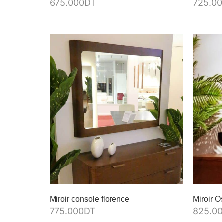
675.000
DT
725.0
Miroir console florence
Miroir O
775.000
DT
825.0