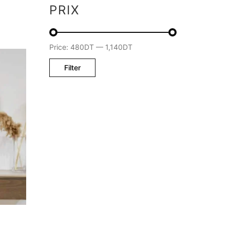
PRIX
Price:
480DT
—
1,140DT
Filter