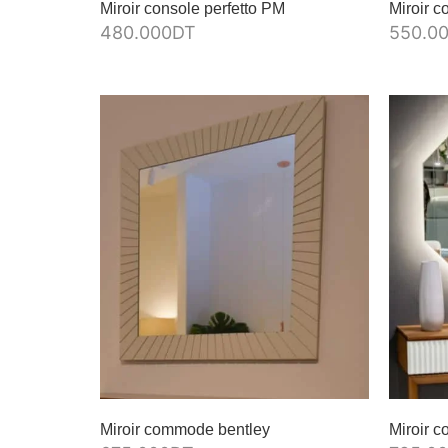
Miroir console perfetto PM
Miroir c
480.000
DT
550.0
Miroir commode bentley
Miroir c