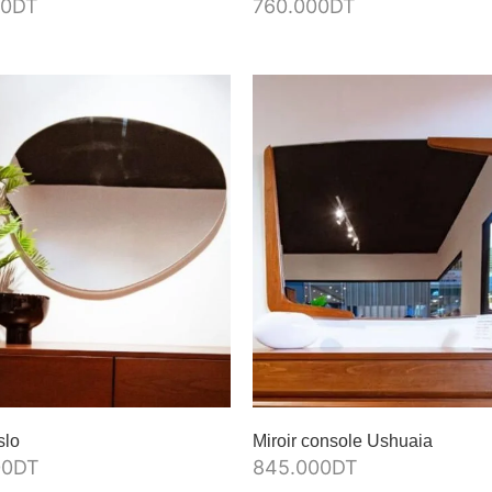
00
DT
760.000
DT
slo
Miroir console Ushuaia
00
DT
845.000
DT