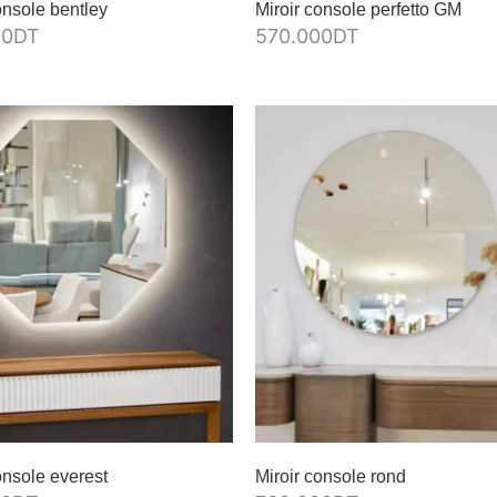
onsole bentley
Miroir console perfetto GM
00
DT
570.000
DT
onsole everest
Miroir console rond