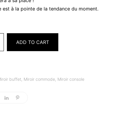
era à sa place !
 est à la pointe de la tendance du moment.
ADD TO CART
iroir buffet
,
Miroir commode
,
Miroir console