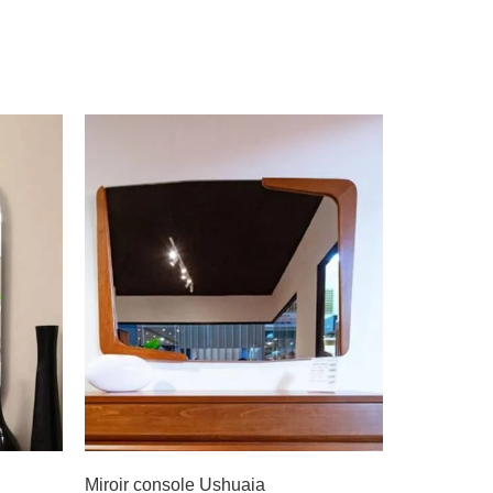
Miroir console Ushuaia
Miroir cons