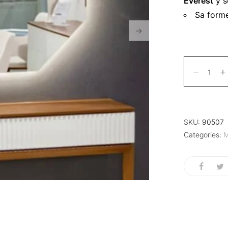
Everest
y s
Sa forme
SKU:
90507
Categories:
M