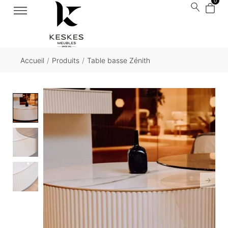
0
Accueil
/
Produits
/
Table basse Zénith