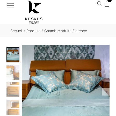
0
Accueil
/
Produits
/
Chambre adulte Florence