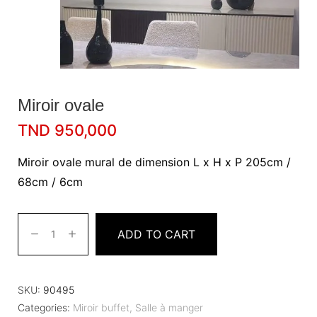
Miroir ovale
TND
950,000
Miroir ovale mural de dimension L x H x P 205cm /
68cm / 6cm
ADD TO CART
SKU:
90495
Categories:
Miroir buffet
,
Salle à manger