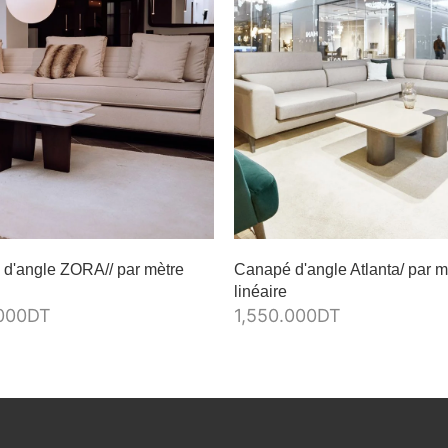
d'angle ZORA// par mètre
Canapé d'angle Atlanta/ par m
linéaire
000
DT
1,550.000
DT