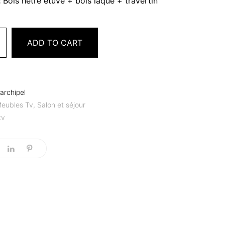
:
Bois hêtre étuvé + bois laqué + travertin
ADD TO CART
archipel
eubles Tv
,
Salon et séjour
tv