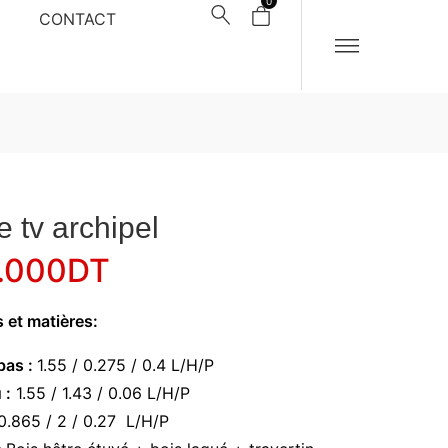
0
CONTACT
 tv archipel
.000
DT
 et matières:
bas :
1.55 / 0.275 / 0.4 L/H/P
 :
1.55 / 1.43 / 0.06 L/H/P
0.865 / 2 / 0.27 L/H/P