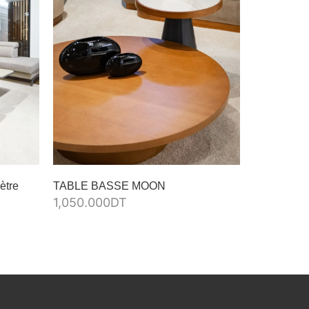
ètre
TABLE BASSE MOON
Table bass
1,050.000
DT
1,215.000