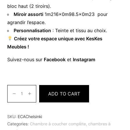
bloc haut (2 tiroirs).
Miroir assorti
1m216x0m98.5x0m23 pour
agrandir l’espace.
Personnalisation
: Teinte et tissu au choix.
Créez votre espace unique avec KesKes
Meubles !
Suivez-nous sur
Facebook
et
Instagram
ADD TO CART
SKU:
ECAChelsinki
Categories:
Chambre à coucher complète
,
chambres à