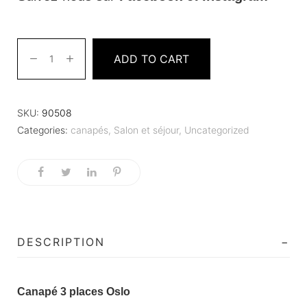
ADD TO CART
SKU:
90508
Categories:
canapés
,
Salon et séjour
,
Uncategorized
DESCRIPTION
Canapé 3 places Oslo