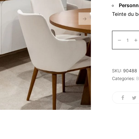
Personna
Teinte du b
SKU:
90488
Categories:
B