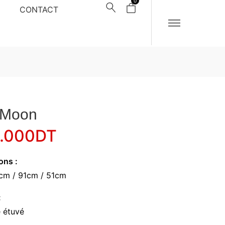
0
CONTACT
t Moon
5.000
DT
ons :
cm / 91cm / 51cm
:
e étuvé