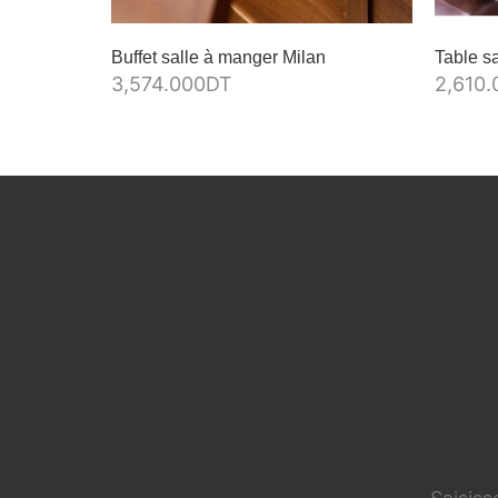
Buffet salle à manger Milan
Table s
3,574.000
DT
2,610.