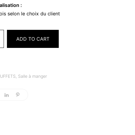
lisation :
ois selon le choix du client
ADD TO CART
UFFETS
,
Salle à manger