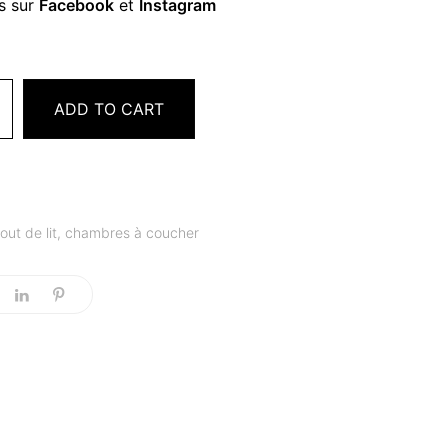
s sur
Facebook
et
Instagram
ADD TO CART
out de lit
,
chambres à coucher