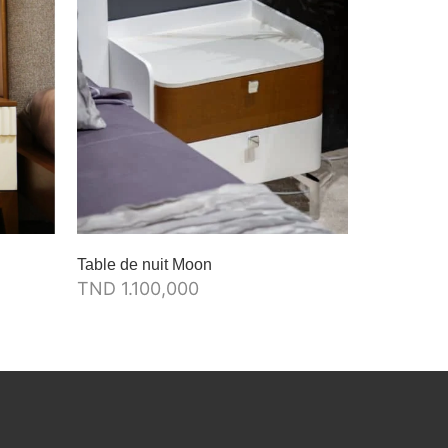
Table de nuit Moon
Lit new ben
TND
1.100,000
TND
2.77