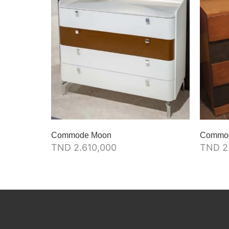
Commode Moon
Commod
TND
2.610,000
TND
2